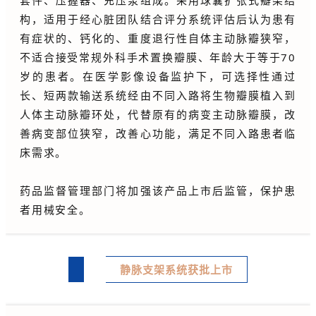
套件、压握器、充压泵组成。
采用球囊扩张式瓣架结
构，适用于经心脏团队结合评分系统评估后认为患有
有症状的、钙化的、重度退行性自体主动脉瓣狭窄，
不适合接受常规外科手术置换瓣膜、年龄大于等于70
岁的患者。
在医学影像设备监护下，可选择性通过
长、短两款输送系统经由不同入路将生物瓣膜植入到
人体主动脉瓣环处，代替原有的病变主动脉瓣膜，改
善病变部位狭窄，改善心功能，满足不同入路患者临
床需求。
药品监督管理部门将加强该产品上市后监管，保护患
者用械安全。
静脉支架系统获批上市