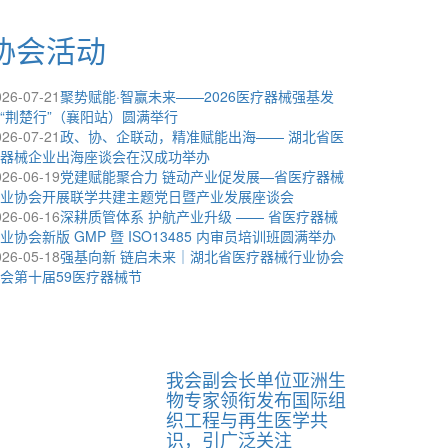
协会活动
026-07-21
聚势赋能·智赢未来——2026医疗器械强基发
“荆楚行”（襄阳站）圆满举行
026-07-21
政、协、企联动，精准赋能出海—— 湖北省医
器械企业出海座谈会在汉成功举办
026-06-19
党建赋能聚合力 链动产业促发展—省医疗器械
业协会开展联学共建主题党日暨产业发展座谈会
026-06-16
深耕质管体系 护航产业升级 —— 省医疗器械
业协会新版 GMP 暨 ISO13485 内审员培训班圆满举办
026-05-18
强基向新 链启未来｜湖北省医疗器械行业协会
会第十届59医疗器械节
我会副会长单位亚洲生
物专家领衔发布国际组
织工程与再生医学共
识，引广泛关注