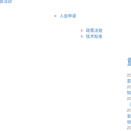
会活动
入会申请
政策法规
技术标准
2
意
2
知
2
（
2
宣
培
2