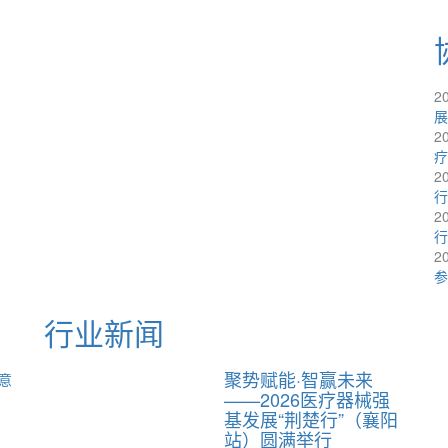
2
展
2
疗
2
行
2
行
2
参
行业新闻
聚势赋能·智赢未来
意
——2026医疗器械强
基发展“荆楚行”（襄阳
站）圆满举行