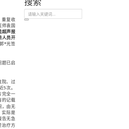
搜索
、重复收
医师袁国
造超声报
质人员开
郭*光签
问题已启
住院、过
近5次。
片完全一
有的记载
间，由无
，实际是
报告无急
要治疗方