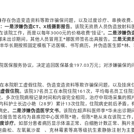
嫌存在伪造变造资料等欺诈骗保问题，以及过度诊疗、串换收费
：一是涉嫌伪造CT、X线摄影报告
。该院无资质人员伪造放射科
该院工作，而是以每年3000元的价格收费“挂证”。
二是涉嫌伪
娜未出诊期间，其他人员冒用王*娜医师签名出具报告。
三是无资
丰华长期按照固定模板下达医嘱、书写病历，并伪造医生郭*林、
医保服务协议，决定追回医保基金197.03万元；对涉嫌骗保的
在本院职工虚假住院、伪造变造资料等欺诈骗保问题，以及挂床
嫌虚假住院
。该院37名员工在本院住院161次，平均每名员工住院
住院，多次住院病程记录时间和内容完全相同，治疗中现场采集的照
内科护士长边小艳（28岁）累计13次住院，住院病史前后矛盾，
病史。
二是涉嫌伪造医学文书
。该院在超声科医师李*华未出诊期
验报告签名均为县疾控中心医师陈*艳，但陈*艳从未在该院工作
度诊疗
。如部分患者病历显示体温正常、白细胞计数正常、胸片
孢曲松、
左氧氟沙星
、克林霉素等高等级抗生素静脉注射为主