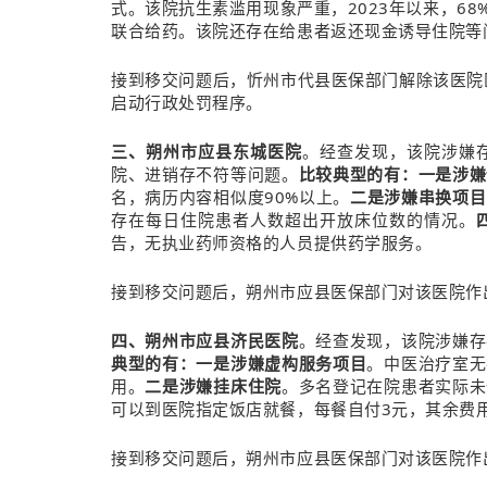
式。该院抗生素滥用现象严重，2023年以来，6
联合给药。该院还存在给患者返还现金诱导住院等
接到移交问题后，忻州市代县医保部门解除该医院医
启动行政处罚程序。
三、朔州市应县东城医院
。经查发现，该院涉嫌
院、进销存不符等问题。
比较典型的有：一是涉嫌
名，病历内容相似度90%以上。
二是涉嫌串换项目
存在每日住院患者人数超出开放床位数的情况。
告，无执业药师资格的人员提供药学服务。
接到移交问题后，朔州市应县医保部门对该医院作出
四、朔州市应县济民医院
。经查发现，该院涉嫌存
典型的有：一是涉嫌虚构服务项目
。中医治疗室无
用。
二是涉嫌挂床住院
。多名登记在院患者实际未
可以到医院指定饭店就餐，每餐自付3元，其余费
接到移交问题后，朔州市应县医保部门对该医院作出