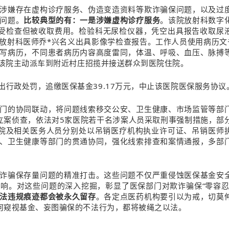
涉嫌存在虚构诊疗服务、伪造变造资料等欺诈骗保问题，以及过
问题。
比较典型的有：一是涉嫌虚构诊疗服务
。该院放射科数字
未接受检查但被收取费用。检验科无尿检仪器，凭空出具报告收取尿
放射科医师乔*兴名义出具影像学检查报告。工作人员使用病历文
写病历，不同患者病历内容高度雷同，体温、呼吸、血压、脉搏
该院主动派车到附近村庄招揽并接送群众到医院住院。
行政处罚，追缴医保基金39.17万元，中止该医院医保服务协议
门的协同联动，将问题线索移交公安、卫生健康、市场监管等部
立案侦查，依法对5家医院若干名涉案人员采取刑事强制措施，部
院及相关医务人员分别处以吊销医疗机构执业许可证、吊销医师
、卫生健康等部门的贯通协同，强化线索排查和案情通报，多部
诈骗保存量问题的精准打击。这些问题不仅严重侵蚀医保基金安
响。对这些问题的深入挖掘，彰显了医保部门对欺诈骗保“零容忍
法违规痕迹都会被永久留存
。各定点医药机构要引以为戒，切莫
任何窥视基金、妄图骗保的不法行为，都将被绳之以法。