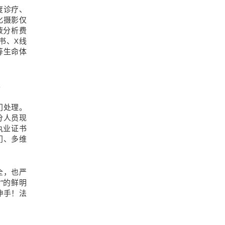
度诊疗、
化摄影仅
液分析费
书、X线
等生命体
。
门处理。
分人员现
执业证书
门、多维
全，也严
”的鲜明
伸手！法