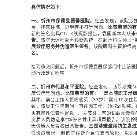
具体情况如下：
一、忻州市保德县德馨医院
。经查发现，该院涉
费、挂床住院、进销存不符等问题。
比较典型的有
新的签名出具CT、X线摄影报告，袁国新本人从未在
告
。该院无远程超声诊断系统，在超声科医师王*
展诊疗服务并伪造医生签名
。该院眼科主管护师高
名。
接到移交问题后，忻州市保德县医保部门中止该医院
动行政处罚程序。
二、忻州市代县和平医院
。经查发现，该院涉嫌存
度诊疗等问题。
比较典型的有：一是本院职工涉
其中，前台工作人员杨俊英（33岁）累计10次
致，该员工住院期间一直在岗工作，领取满勤奖。
患有
慢性浅表性胃炎
、关节炎，有的记载无慢性
资质人员伪造李*华签名并出具超声报告。该院检
无资质人员冒名出具报告。
三是涉嫌滥用抗生素过
性炎症表现，但该院诊断为急性支气管炎，以头