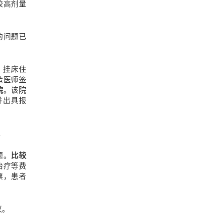
较高剂量
的问题已
、挂床住
造医师签
院
。该院
并出具报
。
题。
比较
治疗等费
票，患者
议。