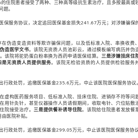
8%的住院患者接受了两种、三种高等级抗生素治疗，且多按最高或
问题。
保服务协议，决定追回医保基金损失241.67万元；对涉嫌骗保
存在伪造变造资料等欺诈骗保问题，以及低标准入院、串换收费
伪造医学文书
。该院无资质人员池彩云，通过模板编写病历并伪
。该院将驼奶蛋白粉串换为西药申请医保结算。
三是涉嫌挂床住
四是无资质人员提供服务
。该院无检验资质的人员提供检验服务
行政处罚，追缴医保基金235.6万元，中止该医院医保服务协议
在虚构医药服务项目、低标准入院、挂床住院、进销存不符等问
在用针灸针，甚至仪器操作人员请假期间，收取电针、穴位贴敷
住院接受治疗。
三是提供餐补诱导住院
。该院给住院患者发放餐
用由医院补贴。
行政处罚，追缴医保基金299.05万元，中止该医院医保服务协