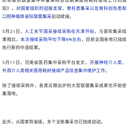
织和省际联盟集中带量采购协议期满医用耗材接续工作的通
知》，
对国家组织的冠脉支架、脊柱类集采以及骨科创伤类和
口腔种植体省际联盟集采
启动续接。
5月21日，
人工关节国采接续采购在天津开标
，与首轮集采结
果相比，
本次接续采购平均下降6%左右
，目前全国各地已陆续
执行新的中选结果。
5月11日，河南省医
药集中采购平台发文，
开展神经介入类、
外周介入类相关医用耗材接续产品信息集中维护工作
。
除了接续采购外，各类近期出炉的大型联盟集采成果也开始密
集落地。
此外，从国家到省级，多个全新集采也已陆续启动。