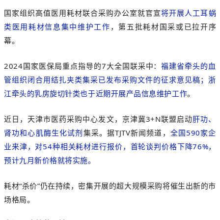
国家组织高值医用耗材联合采购办公室就官宣
将开展人工耳蜗
类医用耗材信息集中维护工作
，第五批耗材国采或已拉开序
幕。
2024国家医保局重点指导的7大
全国联采
中：
福建省牵头的血
管组织闭合用结扎夹类集采
已发布采购文件的征求意见稿；
浙
江牵头的乳房旋切针类
也于近期开展产品信息维护工作
。
近日，天津市医药采
购中心发文，京津冀3+N联盟
启动
肝功、
肾功和
心肌酶
生化试剂
集采。
据TJTV新闻频道，
全国590家企
业来津，对54种相关耗材进行报价，首轮谈判价格下降76%，
预计九月新价格就将实施。
耗材“杀价”仍在持续，密集开展的超大规模采购将催生出新的市
场格局。