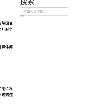
搜索
务院国资
医疗服务
盯具体问
使用情况
业贿赂违