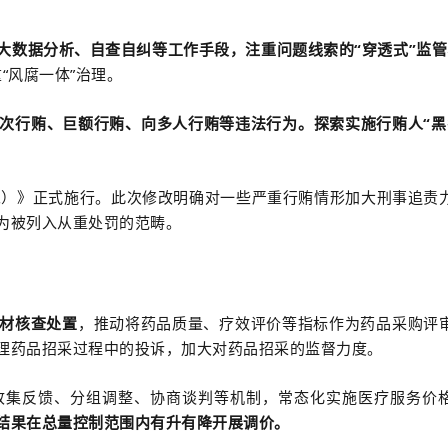
大数据分析、自查自纠等工作手段，注重问题线索的“穿透式”监管
“风腐一体”治理。
次行贿、巨额行贿、向多人行贿等违法行为。探索实施行贿人“黑
二）》正式施行。此次修改明确对一些严重行贿情形加大刑事追责
为被列入从重处罚的范畴。
材核查处置
，推动将药品质量、疗效评价等指标作为药品采购评
理药品招采过程中的投诉，加大对药品招采的监督力度。
收集反馈、分组调整、协商谈判等机制，常态化实施医疗服务价
结果在总量控制范围内有升有降开展调价。