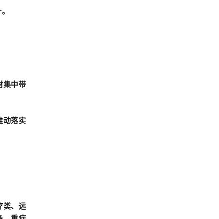
一。
材集中带
推动落实
疗类、远
备、重症