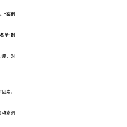
、“案例
名单”制
力度，对
审因素，
格动态调