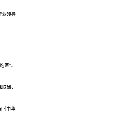
行业领导
吃医”、
课取酬、
据《中华