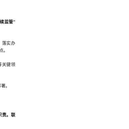
续监管”
。落实办
点。
等关键领
部署。
职责。联