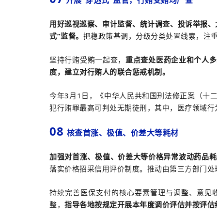
开展“穿透式”监管，行贿受贿均严查
用好巡视巡察、审计监督、统计调查、投诉举报、
式”监督。
把稳政策基调，分级分类处置线索，注重
坚持行贿受贿一起查，
重点查处医药企业和个人多
度，建立对行贿人的联合惩戒机制。
今年3月1日，《中华人民共和国刑法修正案（十
犯行贿罪最高可判处无期徒刑，其中，医疗领域行
08
核查首涨、极值、价差大等耗材
加强对首涨、极值、价差大等价格异常波动药品耗
落实价格招采信用评价制度。推动由第三方部门处
持续完善医保支付的核心要素管理与调整、意见
整，
指导各地按规定开展本年度调价评估并按评估