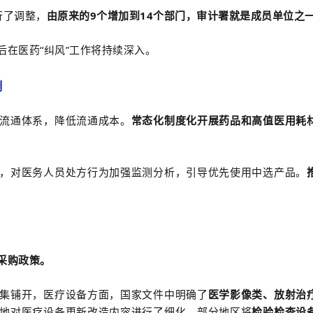
行了调整，
由原来的9个增加到14个部门，审计署就是成员单位之
在医药“纠风”工作将持续深入。
测
流通体系，降低流通成本。
常态化制度化开展药品和高值医用耗
，对医务人员处方行为加强监测分析，引导优先使用中选产品。
采购政策。
集铺开，医疗设备方面，国家文件中明确了
医学影像类、放射治
地对医疗设备更新改造内容进行了细化，部分地区将
检验检查设