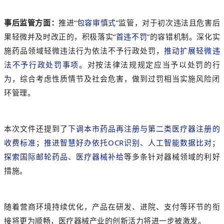
事后监管方面：
推进
“包容审慎式”
监管，对于初次违法且危害后
果轻微并及时改正的，积极落实
“首违不罚”
的容错机制。深化实
施药品领域轻微违法行为依法不予行政处罚，
推动扩展轻微违
法不予行政处罚事项。
对按法律法规规定应当予以处罚的行
为，综合考虑性质情节及社会危害，做到过罚相当实施风险闭
环管理。
本次文件还提到了
下调本市药品再注册与第二类医疗器注册的
收费标准；推进智慧好办依托OCR识别、人工智能数据比对；
探索国际邮轮药品、医疗器械补给
等多条针对器械领域的利好
措施。
随着
营商环
境持续优化，产品在研发、进院、支付等环节的衔
接将更为顺畅，
医疗器械产业的创新活力将
进一步被激发
。