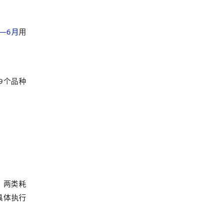
月—6月
用
9个品种
。两类耗
具体执行