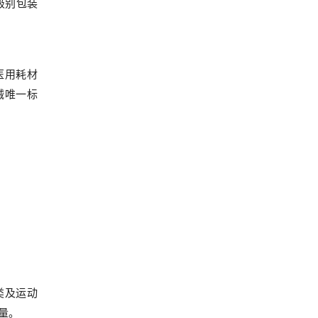
级别包装
医用耗材
械唯一标
类及运动
量。