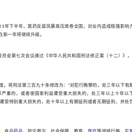
023年下半年，医药反腐风暴高压席卷全国，对业内造成极强影响
在新一年将继续升级。
务委员会第七次会议通过《中华人民共和国刑法修正案（十二）》，
度。将刑法第三百九十条修改为：“对犯行贿罪的，处三年以下有
节严重的，或者使国家利益遭受重大损失的，处三年以上十年以
遭受特别重大损失的，处十年以上有期徒刑或者无期徒刑，并处
、食品
药品
、防灾救灾、社会保障、教育、
医疗
等领域行贿，
实