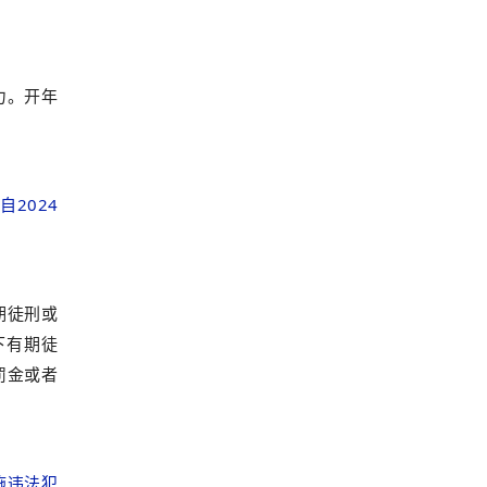
力。开年
自2024
期徒刑或
下有期徒
罚金或者
施违法犯