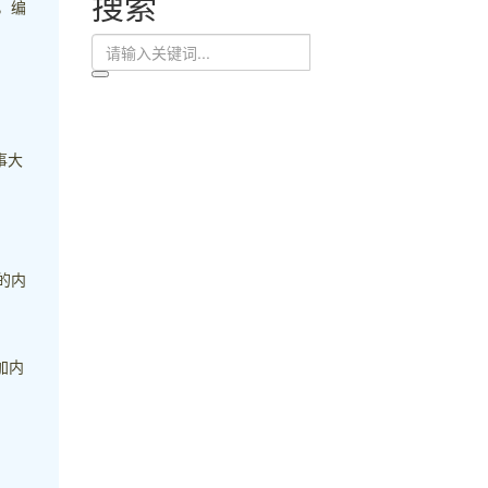
搜索
，编
事大
的内
加内