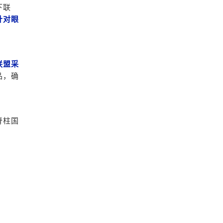
下联
针对眼
联盟采
品，确
脊柱国