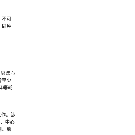
、不可
、同种
，聚焦心
份至少
科等耗
工作。
涉
丝、中心
网、脑