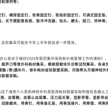
用粘弹剂等；
定钉、横穿固定钉、软骨固定钉、软组织固定钉、可调式固定板
统、关节镜配套系统、脉冲冲洗器、钻头、磨头、刨刀、异种骨
，此轮集采可能在今年上半年就会进一步推进。
办公室关于做好2023年医药集中采购和价格管理工作的通知》
、超声刀等普外科耗材集采，继续探索体外诊断试剂集采，各省
硬脑 (脊)膜补片、修补耗材省际联盟采购，河南牵头开展神经外
际联盟采购。
启动了通用介入类和神经外科类医用耗材联盟采购申报信息确认
液港、血管鞘、血管止血装置、压力延长管、造影导管、造影导
，动脉瘤夹、颅骨钉、颅骨盖孔板、颅骨连接片、颅骨锁、颅骨