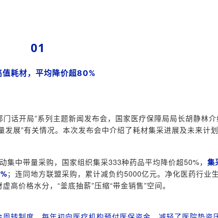
01
高值耗材，平均降价超80%
威部门话开局”系列主题新闻发布会，国家医疗保障局局长胡静林介
量发展”有关情况。本次发布会中介绍了耗材集采进展及未来计
动集中带量采购，国家组织集采333种药品平均降价超50%，
集
%
；连同地方联盟采购，累计减负约5000亿元。净化医药行业
虚高价格水分，“釜底抽薪”压缩“带金销售”空间。
金周转制度，每年初向医疗机构预付医保资金，减轻了医院垫资