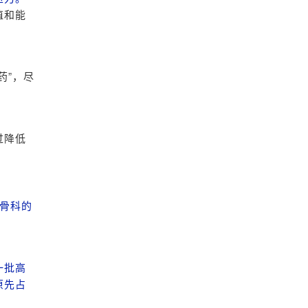
值和能
药”，尽
过降低
骨科的
一批高
原先占