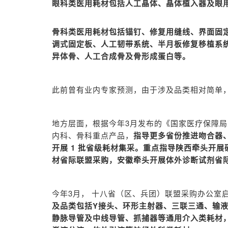
眼科类医用耗材包括人工晶体、晶体植入器及眼
骨科类医用耗材包括锚钉、修复用缝线、界面固
调式固定板、人工韧带系统、半月板修复移植系
异体骨、人工合成骨及骨形成蛋白等。
此前曾有业内专家预测，由于涉及品类相对简单
地方层面，根据今年3月发布的《国家医疗保障局
内科、骨科重点产品，
指导更多省份推进吻合器
开展 1 批省级耗材集采。重点指导陕西牵头开展
材省际联盟采购，安徽牵头开展体外诊断试剂省
今年3月， 十八省（区、兵团）联盟采购办公室
及品类包括Y接头、环形主射器、三联三通、输
静脉导管及中线导管、抓捕器等通用介入类耗材