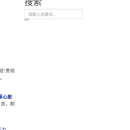
搜索
绍“贯彻
划。
采心脏
生态，制
压力。