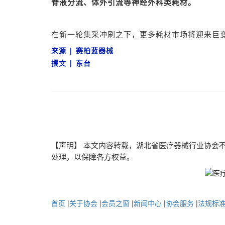
脊液分流、体外引流等神经外科类耗材。
在新一轮集采冲刷之下，更多耗材市场将迎来巨
来源
|
赛柏蓝器械
撰文
| 东台
【声明】
本文内容转载，湖北省医疗器械行业协会
处理，以保障各方权益。
首页
|
关于协会
|
会员之窗
|
新闻中心
|
协会服务
|
法规标