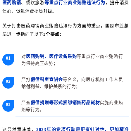
医药购销
、餐饮旅游
等重点行业
商业贿赂违法行为
，提升消费
信心，促进消费提质升级。
关于打击医药购销商业贿赂违法行为方面的重点，国家市监总
局进一步指向了以下
3个要点
：
对
医药购销、医疗设备采购
等重点行业商业贿赂行
0
1
为保持高压态势；
严打
假借科室宣讲会
等名义，向医疗机构工作人员
0
2
给付利益、维护关系
的行为；
严查
假借捐赠等形式
捆绑销售药品耗材
实施商业贿
0
3
赂等行为。
这显然意味着，
2023年的专项行动是更有针对性、更加精准