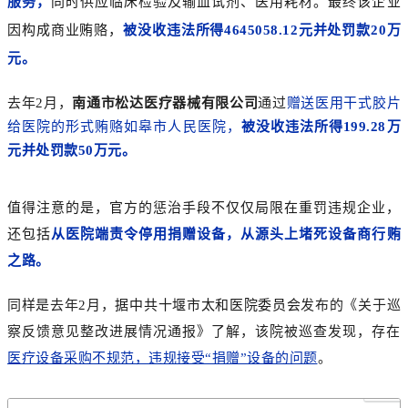
服务，
同时供应临床检验及输血试剂、医用耗材。最终该企业
因构成商业贿赂，
被
没收违法所得4645058.12元并处罚款20万
元。
去年2月，
南通市松达医疗器械有限公司
通过
赠送医用干式胶片
给医院的形式贿赂如皋市人民医院，
被没收违法所得199.28万
元并处
罚款50万元
。
值得注意的是，官方的惩治手段不仅仅局限在重罚违规企业，
还包括
从医院端责令停用捐赠设备，从源头上堵死
设备商行贿
之路。
同样是去年2月，
据中共十堰市太和医院委员会
发布的《关于巡
察反馈意见整改进展情况通报》了解，该院被巡查发现，存在
医疗设备采购不规范，违规接受“捐赠”设备的问题
。