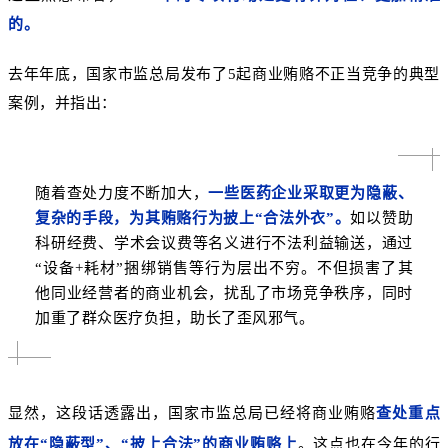
的。
去年年底，国家市监总局发布了5起商业贿赂不正当竞争的典型
案例，并指出：
随着查处力度不断加大，
一些医药企业采取更为隐蔽、
复杂的手段，为其贿赂行为披上“合法外衣”。
如以赞助
科研经费、学术会议费等名义进行不法利益输送，通过
“设备+耗材”捆绑销售等行为层出不穷。不但损害了其
他同业经营者的商业机会，扰乱了市场竞争秩序，同时
加重了群众医疗负担，助长了歪风邪气。
显然，这段话透露出，国家市监总局已经将商业贿赂
查处重点
放在“隐蔽型”、“披上合法”的商业贿赂上
。这点也在今年的行