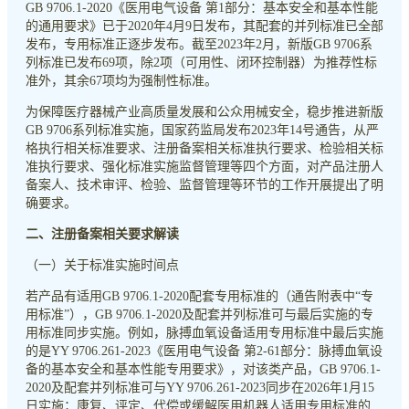
GB 9706.1-2020《医用电气设备 第1部分：基本安全和基本性能
的通用要求》已于2020年4月9日发布，其配套的并列标准已全部
发布，专用标准正逐步发布。截至2023年2月，新版GB 9706系
列标准已发布69项，除2项（可用性、闭环控制器）为推荐性标
准外，其余67项均为强制性标准。
为保障医疗器械产业高质量发展和公众用械安全，稳步推进新版
GB 9706系列标准实施，国家药监局发布2023年14号通告，从严
格执行相关标准要求、注册备案相关标准执行要求、检验相关标
准执行要求、强化标准实施监督管理等四个方面，对产品注册人
备案人、技术审评、检验、监督管理等环节的工作开展提出了明
确要求。
二、注册备案相关要求解读
（一）关于标准实施时间点
若产品有适用GB 9706.1-2020配套专用标准的（通告附表中“专
用标准”），GB 9706.1-2020及配套并列标准可与最后实施的专
用标准同步实施。例如，脉搏血氧设备适用专用标准中最后实施
的是YY 9706.261-2023《医用电气设备 第2-61部分：脉搏血氧设
备的基本安全和基本性能专用要求》，对该类产品，GB 9706.1-
2020及配套并列标准可与YY 9706.261-2023同步在2026年1月15
日实施；康复、评定、代偿或缓解医用机器人适用专用标准的