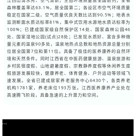
江西山清水秀、空气清新，生态环境质量居全国前列，全省
森林覆盖率达63.1%，居全国第二；各设区市空气环境质量
稳定在国家二级，空气质量优良天数比达到90.5%；地表水
监测断面水质达标率81%，集中式饮用水源地水质达标率为
100%；已建成国家级自然保护区14处、国家森林公园46
处、国家湿地公园(试点)28处；已发现水质好、富含多种微
量元素的温泉90多处，温泉地热点总数和地热资源总量分别
位居全国第7位和第11位。具备了极佳的医养康养的自然环
境和天然条件。同时江西省在中医药健康旅游、温泉旅游和
乡村民宿度假、山地避暑度假、宗教静养度假等休闲养生度
假旅游发展较快，健康养老、体育健身、户外运动等领域飞
速发展。全省已建成居家养老服务中心6430个，各类养老
机构1781家，养老床位193万张。江西医养康养产业处在
高速腾飞阶段，具备急速的上升潜力和空间。