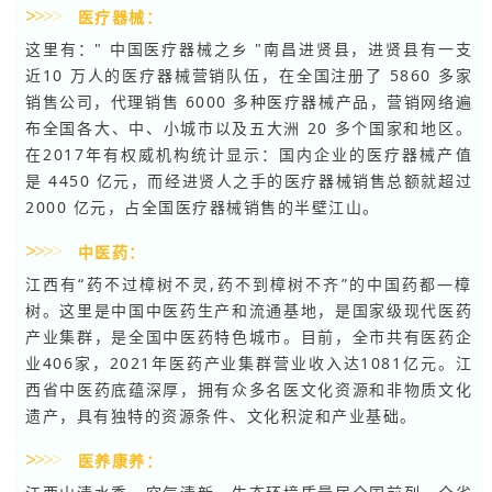
>
>
>
>
医疗器械：
这里有：" 中国医疗器械之乡 "南昌进贤县，进贤县有一支
近10 万人的医疗器械营销队伍，在全国注册了 5860 多家
销售公司，代理销售 6000 多种医疗器械产品，营销网络遍
布全国各大、中、小城市以及五大洲 20 多个国家和地区。
在2017年有权威机构统计显示：国内企业的医疗器械产值
是 4450 亿元，而经进贤人之手的医疗器械销售总额就超过
2000 亿元，占全国医疗器械销售的半壁江山。
>
>
>
>
中医药：
江西有“药不过樟树不灵,药不到樟树不齐”的中国药都—樟
树。这里是中国中医药生产和流通基地，是国家级现代医药
产业集群，是全国中医药特色城市。目前，全市共有医药企
业406家，2021年医药产业集群营业收入达1081亿元。江
西省中医药底蕴深厚，拥有众多名医文化资源和非物质文化
遗产，具有独特的资源条件、文化积淀和产业基础。
>
>
>
>
医养康养：