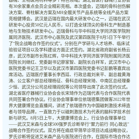
器械、生物医用材料等多个特色领域。湖北省医疗器械行业协会
有30余家重点会员企业精彩亮相。本次盛会，迈瑞的骨科创伤解
决方案、脊柱解决方案及MH全髋关节产品系统等全线产品方案
亮相健博会。武汉是迈瑞在国内最大研发中心之一，迈瑞在武汉
研发中心投资50亿元人民币，以打造全球顶尖的骨科生产制造基
地与生物技术研发中心。迈瑞骨科与华中科技大学同济医学院附
属同济医院、武汉市中心医院及武汉第四医院于8月5日下午举行
了“院企战略合作签约仪式”。分别在产学研与人才培养、临床试
验验证项目以及学科建设方面正式签约。湖北省政府副省长杨云
彦，武汉市副市长陈红辉，华中科技大学同济医学院附属同济医
院院长刘继红、党委副书记廖家智、副院长白祥军，武汉市中心
医院党委书记王卫华以及武汉市第四医院党委书记彭鹏等嘉宾出
席活动。迈瑞医疗董事长李西廷、行政总裁刘来平、副总裁黄海
涛、公立客户部总经理杨征、骨科总经理宋琦、中南区总经理秦
少恒、武汉分公司总经理阎侃等公司领导出席了此次签约仪式。
湖北省医疗器械行业协会会长宋琦作为迈瑞代表与合作医院代表
共同签署合作协议。行业协会理事单位依瑞德集团做客2022年世
界大健康博览会直播间，讲述了依瑞德作为中国磁刺激技术缔造
者与领导品牌，一直致力于以磁刺激技术为代表的脑科学技术创
新与研究。8月5日上午，大健康博览会上，行业协会理事单位
——武汉艾米森与全球500强罗氏诊断举行“聚力前行·同心致远”
战略合作签约仪式。双方将在癌症早筛早诊项目达成战略协议，
罗氏诊断将促进艾米森产品与医院进行合作，在国际市场合作达