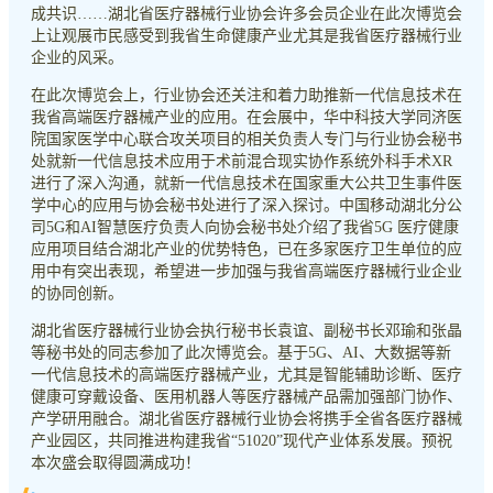
成共识……湖北省医疗器械行业协会许多会员企业在此次博览会
上让观展市民感受到我省生命健康产业尤其是我省医疗器械行业
企业的风采。
在此次博览会上，行业协会还关注和着力助推新一代信息技术在
我省高端医疗器械产业的应用。在会展中，华中科技大学同济医
院国家医学中心联合攻关项目的相关负责人专门与行业协会秘书
处就新一代信息技术应用于术前混合现实协作系统外科手术XR
进行了深入沟通，就新一代信息技术在国家重大公共卫生事件医
学中心的应用与协会秘书处进行了深入探讨。中国移动湖北分公
司5G和AI智慧医疗负责人向协会秘书处介绍了我省5G 医疗健康
应用项目结合湖北产业的优势特色，已在多家医疗卫生单位的应
用中有突出表现，希望进一步加强与我省高端医疗器械行业企业
的协同创新。
湖北省医疗器械行业协会执行秘书长袁谊、副秘书长邓瑜和张晶
等秘书处的同志参加了此次博览会。基于5G、AI、大数据等新
一代信息技术的高端医疗器械产业，尤其是智能辅助诊断、医疗
健康可穿戴设备、医用机器人等医疗器械产品需加强部门协作、
产学研用融合。湖北省医疗器械行业协会将携手全省各医疗器械
产业园区，共同推进构建我省“51020”现代产业体系发展。预祝
本次盛会取得圆满成功！