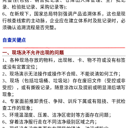
完整性(包括：销售批记录、仓库出入库管理、生产批记
录、检验批记录、采购记录等);
6、在新规下，国家总局特别强调产品追溯体系，这也是现
行核查线索的主动脉，企业应在建立体系时及批记录时，必
须确认追溯流程是否完整。
自查关键点
一、现场决不允许出现的问题
1、各种现场存放的物料，出现帐、卡、物不符或没有标签
或没有定置定位；
2、现场演示无法操作或操作不合规、不能说清如何工作；
3、现场（包括垃圾桶、垃圾站）存在废旧文件（受控或非
受控），或有撕毁记录，随意涂改以及提前或明显滞后填写
现象；
4、专家面前推卸责任、争辩、训斥下属或有阻挠、干扰检
查工作的现象；
5、环境温湿度、压差、洁净区密封等方面存在问题；
6、穿着洁净服行走在不同洁净级别区域之内；