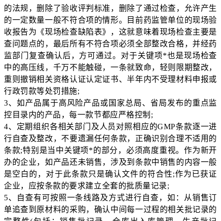
的法规，删除了验收评判标准，删除了通过检查，允许产生
的一定数量一般不符合项的情形。目前药监管单位的现场验
收报告为《现场检查缺陷表》，这就意味着现场检查主要是
查问题点的，最后所有不符合项必须全部整改合格，并经药
监部门复查确认后，方可通过。对于关键项*也是现场检查
中的高压线，千万不能触碰，一条就致命，轻则限期整改，
重则撤销相关资格认证认定证书、半年内不受理材料申报或
行政罚款等处罚措施;
3、如产品属于高风险产品或国家总局、省局发布的重点监
控目录内的产品，每一款节都应严格控制;
4、定期组织各相关部门及人员对照相应的GMP条款逐一进
行自查及整改，不要遗漏任何条款，正确识别合理不适用的
条款;特别是当中关键项*的部分，必须高度重视。作为新开
办的企业，如产品还未销售，涉及到条款中销售的内容一般
是空白的，对于此条款只是确认文件的符合性;作为已获证
企业，应按条款的要求建立全套的批质量记录;
5、自查有可按照一条线路及方式进行自查，如：从销售订
单追查到原材料的采购，确认中间每一过程的相关批记录的