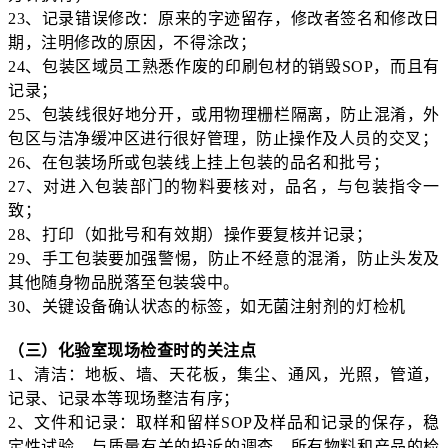
23、记录错误修改：原来的字迹留存，修改者签名和修改日
期，注明修改的原因，不得涂改；
24、包装区域员工熟悉作废的印刷包材的销毁SOP，而且有
记录；
25、包装线很好地分开，或用物理栅栏隔离，防止混淆，外
包区与洁净缓冲区进行很好管理，防止操作及人员的交叉；
26、在包装场所或包装线上挂上包装的品名和批号；
27、对进入包装部门的物料要核对，品名，与包装指令一
致；
28、打印（如批号和有效期）操作要复核并记录；
29、手工包装要加强警惕，防止不经意的混淆，防止头发及
其他随身物品脱落至包装袋中。
30、关键设备确认状态的标签，如无菌注射剂的灯检机
（三）化验室现场检查时的关注点
1、清洁：地板、墙、天花板，集尘、通风，光照，管道，
记录、记录本等现场整洁有序；
2、文件和记录：取样和留样SOP及样品和记录的保存，稳
定性试验，与质量有关的投诉的调查，所有物料和产品的检