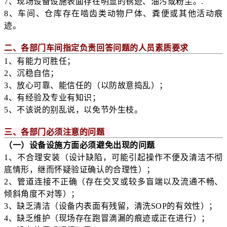
7、现场设备设施表面存在明显的锈迹、油污或粉尘。.
8、车间、仓库存在啮齿类动物尸体、粪便或其他活动痕
迹。
二、各部门车间指定负责回答问题的人员素质要求
1、有能力可胜任；
2、沉稳自信；
3、放心可靠、能信任的（以防故意捣乱）；
4、有经验及专业有知识；
5、不该说的别乱说，以免节外生枝。
三、各部门必须注意的问题
（一）设备设施方面必须避免出现的问题
1、不合理安装（设计缺陷，可能引起操作不便及清洁不彻
底情形，继而怀疑验证确认的合理性）；
2、管道连接不正确（存在交叉或较多盲端以及流通不畅、
倾斜角度不对等）；
3、缺乏清洁（设备内表面有残留，清洗SOP的有效性）；
4、缺乏维护（现场存在跑冒滴漏的痕迹或正在进行）；