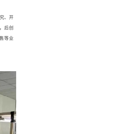
究、开
职，后创
售等业