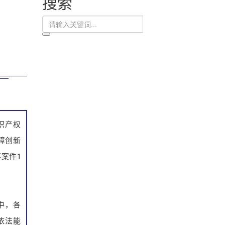
搜索
识产权
障创新
案件1
中，各
依法能