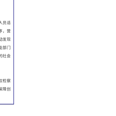
人员适
序，营
动发现
能部门
的社会
权检察
保障创