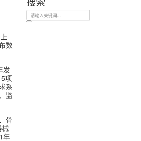
搜索
较上
布数
年发
，5项
求系
、监
、骨
器械
1年