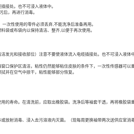
缆插接处。也不可浸入液体中。
去污后，再进行消毒。
。一次性使用的零件必须丢弃,不能洗净后准备再用。
料袋或布袋内以保持清洁、整齐,以便于再次使用。
清洁发光和接收部位）注意不要使液体流入电缆插接处。也不可浸入液体
器窗口保护区清洁，粘性仍然能够粘住皮肤的条件下，一次性传感器可以
擦拭并在空气中掠干，粘性能够部分恢复。
使用的寿命。在清洗前，应取出橡胶袋。洗净后等袖套干透，再将橡胶袋
体或放射消毒、浸入去污溶液内灭菌。（现每周更换袖带两次送供应室消