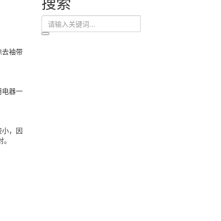
搜索
除去袖带
用电器一
较小，因
射。