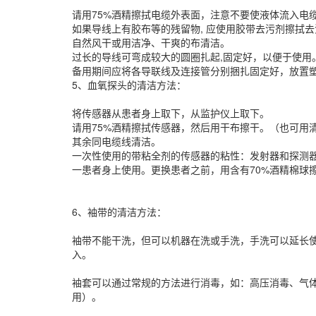
请用75%酒精擦拭电缆外表面，注意不要使液体流入电
如果导线上有胶布等的残留物, 应使用胶带去污剂擦拭
自然风干或用洁净、干爽的布清洁。
过长的导线可弯成较大的圆圈扎起,固定好，以便于使用
备用期间应将各导联线及连接管分别捆扎固定好，放置塑
5、血氧探头的清洁方法：
将传感器从患者身上取下，从监护仪上取下。
请用75%酒精擦拭传感器，然后用干布擦干。（也可用
其余同电缆线清洁。
一次性使用的带粘全剂的传感器的粘性：发射器和探测
一患者身上使用。更换患者之前，用含有70%酒精棉球
6、袖带的清洁方法：
袖带不能干洗，但可以机器在洗或手洗，手洗可以延长
入。
袖套可以通过常规的方法进行消毒，如：高压消毒、气
用）。