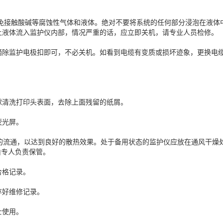
免接触酸碱等腐蚀性气体和液体。绝对不要将系统的任何部分浸泡在液体
让液体流入监护仪内部，情况严重的话，应立即关机，请专业人员检修。
摘除监护电极扣即可，不必关机。如看到电缆有变质或损坏迹象，更换电
球清洗打印头表面，去除上面残留的纸屑。
荧光屏。
的流通，以达到良好的散热效果。处于备用状态的监护仪应放在通风干燥处
由专人负责保管。
合格记录。
存好维修记录。
士使用。