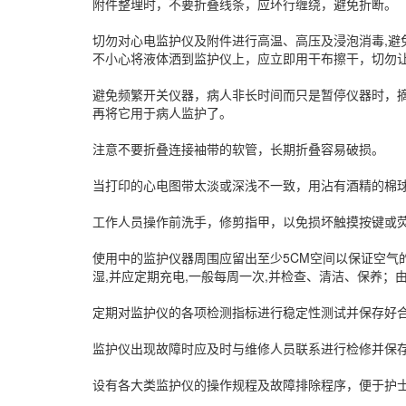
附件整理时，不要折叠线条，应环行缠绕，避免折断。
切勿对心电监护仪及附件进行高温、高压及浸泡消毒,避
不小心将液体洒到监护仪上，应立即用干布擦干，切勿
避免频繁开关仪器，病人非长时间而只是暂停仪器时，
再将它用于病人监护了。
注意不要折叠连接袖带的软管，长期折叠容易破损。
当打印的心电图带太淡或深浅不一致，用沾有酒精的棉
工作人员操作前洗手，修剪指甲，以免损坏触摸按键或
使用中的监护仪器周围应留出至少5CM空间以保证空气
湿,并应定期充电,一般每周一次,并检查、清洁、保养；
定期对监护仪的各项检测指标进行稳定性测试并保存好
监护仪出现故障时应及时与维修人员联系进行检修并保
设有各大类监护仪的操作规程及故障排除程序，便于护