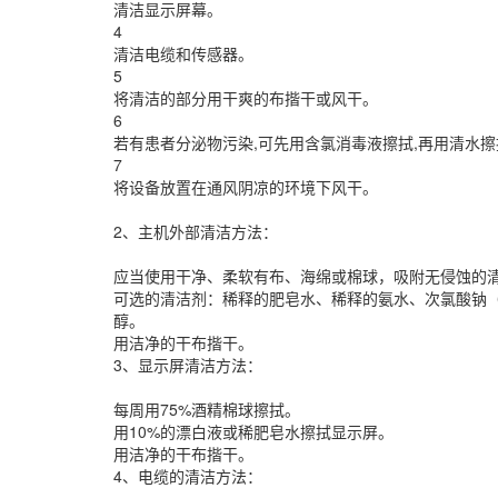
清洁显示屏幕。
4
清洁电缆和传感器。
5
将清洁的部分用干爽的布揩干或风干。
6
若有患者分泌物污染,可先用含氯消毒液擦拭,再用清水
7
将设备放置在通风阴凉的环境下风干。
2、主机外部清洁方法：
应当使用干净、柔软有布、海绵或棉球，吸附无侵蚀的
可选的清洁剂：稀释的肥皂水、稀释的氨水、次氯酸钠（洗
醇。
用洁净的干布揩干。
3、显示屏清洁方法：
每周用75%酒精棉球擦拭。
用10%的漂白液或稀肥皂水擦拭显示屏。
用洁净的干布揩干。
4、电缆的清洁方法：