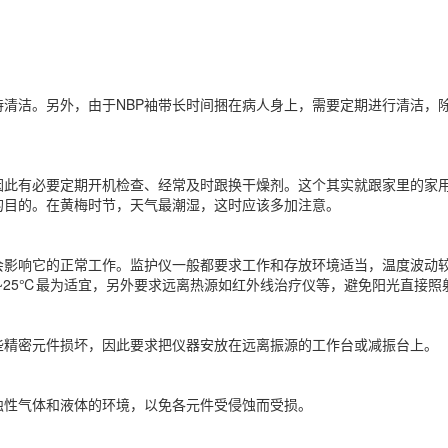
清洁。另外，由于NBP袖带长时间捆在病人身上，需要定期进行清洁，
因此有必要定期开机检查、经常及时跟换干燥剂。这个其实就跟家里的家
的目的。在黄梅时节，天气最潮湿，这时应该多加注意。
会影响它的正常工作。监护仪一般都要求工作和存放环境适当，温度波动
~25℃最为适宜，另外要求远离热源如红外线治疗仪等，避免阳光直接照
些精密元件损坏，因此要求把仪器安放在远离振源的工作台或减振台上。
蚀性气体和液体的环境，以免各元件受侵蚀而受损。