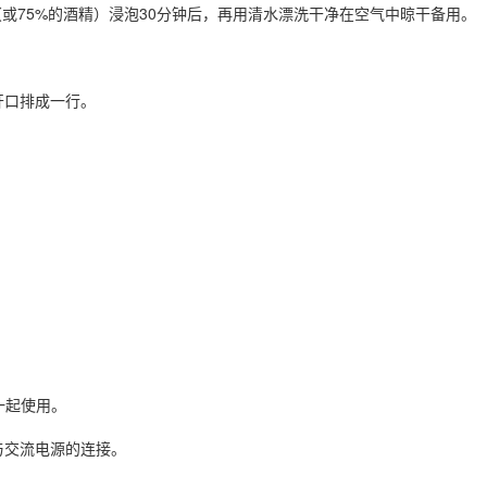
液（或75%的酒精）浸泡30分钟后，再用清水漂洗干净在空气中晾干备用。
开口排成一行。
一起使用。
与交流电源的连接。