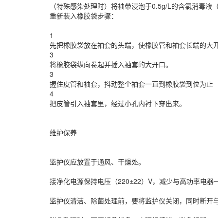
（特殊感染处理时）将袖带浸泡于0.5g/L的含氯消毒
重新装入橡胶袋步骤：
1
先把橡胶袋放在袖套的头端，使橡胶管和袖套长端的大
3
将橡胶袋纵向卷起并插入袖套的大开口。
3
握住皮管和袖套，抖动整个袖套一直到橡胶袋到位为止
4
把皮管引入袖套里，经过小孔内衬下穿出来。
维护保养
监护仪应放置于通风、干燥处。
接净化电源保持电压（220±22）V，减少与高功率电器
监护仪清洁、除菌处理前，要将监护仪关闭，同时断开