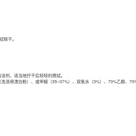
擦拭晾干。
清洁剂，适当地拧干后轻轻的擦拭。
涤用漂白粉）、或甲醛（35~37%）、双氧水（3%）、70%乙醇、70