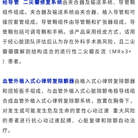
经导管
二尖瓣修复系统
由夹合器及输送系统、导管鞘
组件组成。夹合器及输送系统由夹合器、植入导管和可
操控套管组成。导管鞘组件由导管鞘和扩张器组成，导
管鞘包括可调弯鞘和手柄。该产品采用经皮方式，适用
于经心脏团队评估后认为存在外科手术高风险，且二尖
瓣瓣膜解剖结构适合的退行性二尖瓣反流（
MR≥3+
）患者。
血管外植入式心律转复除颤器
由植入式心律转复除颤器
和扭矩扳手组成，与血管外植入式心脏除颤电极导线组
合成血管外植入式心律转复除颤系统，放置在胸骨下，
对发生或可能发生危及生命的
室性心动过速
重大风险
的患者进行抗心动过速起搏、心脏复律和除颤自动治
疗。