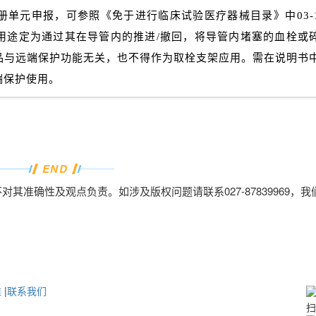
单元申报，可参照《免于进行临床试验医疗器械目录》中03-13
用途定为通过其在导管内的推进/撤回，将导管内堵塞的血栓或
品与远端保护功能无关，也不得作为取栓支架应用。需在说明书
端保护使用。
END
其准确性及观点负责。如涉及版权问题请联系027-87839969，我
准
|
联系我们
扫