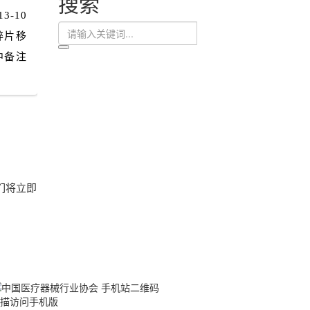
搜索
-10
碎片移
中备注
们将立即
描访问手机版