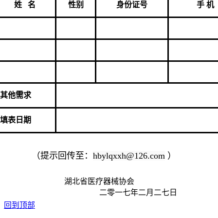
姓 名
性别
身份证号
手 机
其他需求
填表日期
（提示回传至：
hbylqxxh@126.com
）
湖北省医疗器械协会
二零一七年二月二七日
回到顶部