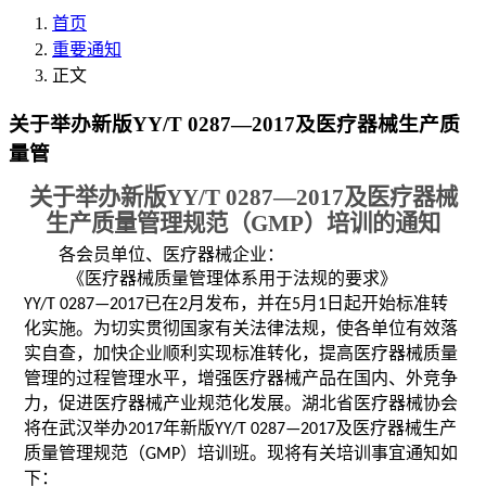
首页
重要通知
正文
关于举办新版YY/T 0287—2017及医疗器械生产质
量管
关于举办新版
YY/T 0287—2017
及
医疗器械
生产质量管理规范（
GMP
）
培训的通知
各会员单位、医疗器械企业：
《医疗器械质量管理体系用于法规的要求》
已在
月发布，并在
月
日起开始标准转
YY/T 0287—2017
2
5
1
化实施。为切实贯彻国家有关法律法规，使各单位有效落
实自查，加快企业顺利实现标准转化，提高医疗器械质量
管理的过程管理水平，增强医疗器械产品在国内、外竞争
力，促进医疗器械产业规范化发展。湖北省医疗器械协会
将在武汉举办
年新版
及
医疗器械生产
2017
YY/T 0287—2017
质量管理规范（
）培训班。
现将有关培训事宜通知如
GMP
下：