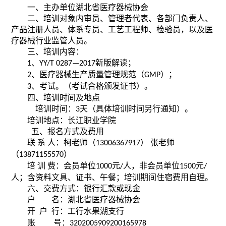
一、主办单位湖北省医疗器械协会
二、培训对象内审员、管理者代表、各部门负责人、
产品注册人员、体系专员、工艺工程师、检验员，以及医
疗器械行业监管人员。
三、培训内容：
、
新版解读；
1
YY/T 0287—2017
、医疗器械生产质量管理规范（
）；
2
GMP
、考试。
（
考试合格颁发证书
）
。
3
四、培训时间及地点
培训时间：
天（
具体培训时间另行通知
）。
3
培训地点：长江职业学院
五、报名方式及费用
联
系
人：柯老师（
）
张老师
13006367917
（
）
13871155570
培
训
费：会员单位
元
人，非会员单位
元
1000
/
1500
/
人；含资料文具、证书、午餐；培训期间住宿费用自理。
六、交费方式：银行汇款或现金
户
名：湖北省医疗器械协会
开
户
行：工行水果湖支行
账
号：
3202005909200165978