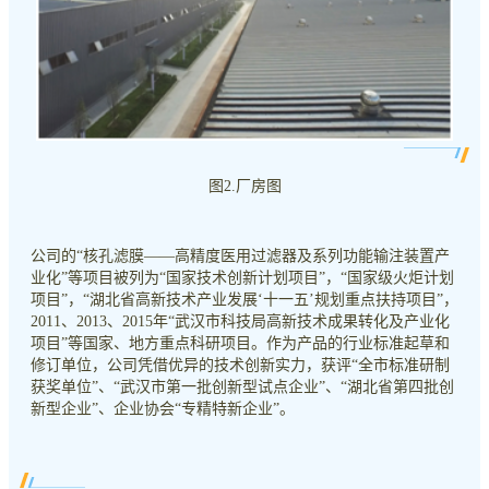
图2.厂房图
公司的“核孔滤膜——高精度医用过滤器及系列功能输注装置产
业化”等项目被列为“国家技术创新计划项目”，“国家级火炬计划
项目”，“湖北省高新技术产业发展‘十一五’规划重点扶持项目”，
2011、2013、2015年“武汉市科技局高新技术成果转化及产业化
项目”等国家、地方重点科研项目。作为产品的行业标准起草和
修订单位，公司凭借优异的技术创新实力，获评“全市标准研制
获奖单位”、“武汉市第一批创新型试点企业”、“湖北省第四批创
新型企业”、企业协会“专精特新企业”。